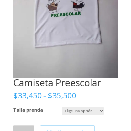
Camiseta Preescolar
$
33,450
$
35,500
–
Talla prenda
Camiseta