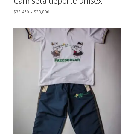
Camiseta deporte unisex
$
33,450
–
$
38,800