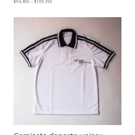
$
94,400
–
$
109,350