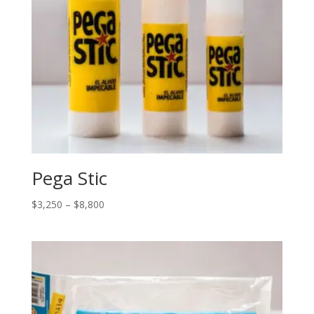
Pega Stic
$
3,250
–
$
8,800